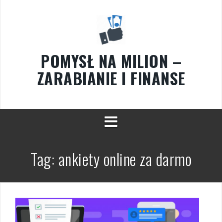
Przeskocz
do
treści
POMYSŁ NA MILION –
ZARABIANIE I FINANSE
Tag:
ankiety online za darmo