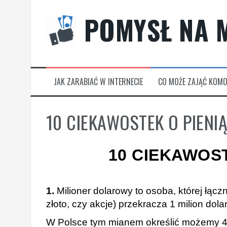
Przeskocz
POMYSŁ NA M
do
treści
JAK ZARABIAĆ W INTERNECIE
CO MOŻE ZAJĄĆ KOM
10 CIEKAWOSTEK O PIENI
10 CIEKAWOS
1.
Milioner dolarowy to osoba, której łąc
złoto, czy akcje) przekracza 1 milion do
W Polsce tym mianem określić możemy 41 