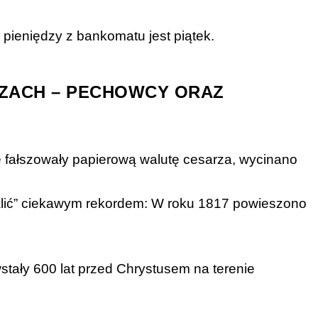
pieniędzy z bankomatu jest piątek.
DZACH – PECHOWCY ORAZ
 fałszowały papierową walutę cesarza, wycinano
walić” ciekawym rekordem: W roku 1817 powieszono
tały 600 lat przed Chrystusem na terenie