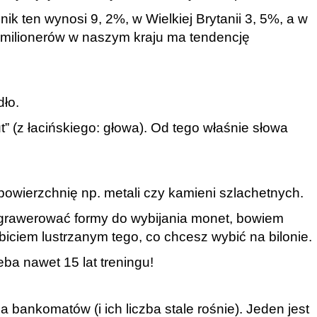
k ten wynosi 9, 2%, w Wielkiej Brytanii 3, 5%, a w
 milionerów w naszym kraju ma tendencję
ło.
” (z łacińskiego: głowa).
Od tego właśnie słowa
wierzchnię np. metali czy kamieni szlachetnych.
 grawerować formy do wybijania monet, bowiem
biciem lustrzanym tego, co chcesz wybić na bilonie.
ba nawet 15 lat treningu!
a bankomatów (i ich liczba stale rośnie). Jeden jest