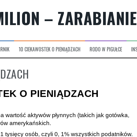
ILION – ZARABIANIE 
ORNIK
10 CIEKAWOSTEK O PIENIĄDZACH
RODO W PIGUŁCE
IN
ĄDZACH
TEK O PIENIĄDZACH
zna wartość aktywów płynnych (takich jak gotówka,
larów amerykańskich.
tysięcy osób, czyli 0, 1% wszystkich podatników.